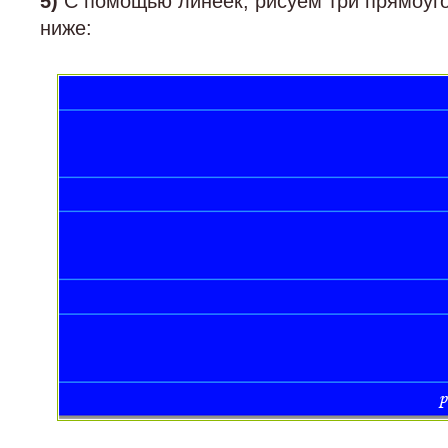
5)
С помощью линеек, рисуем три прямоуго
ниже: